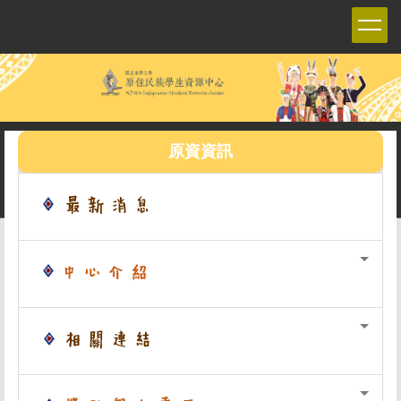
跳
到
主
要
內
容
區
原資資訊