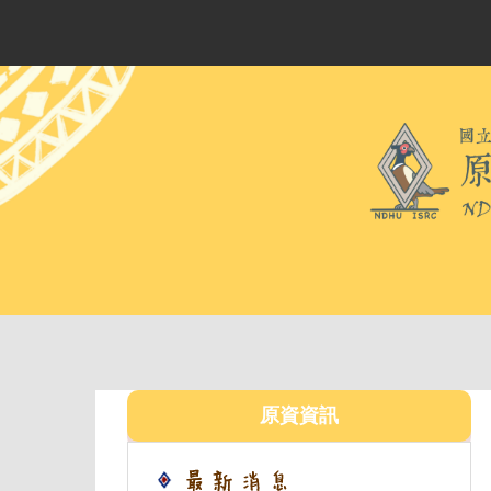
跳
到
主
要
內
容
區
原資資訊