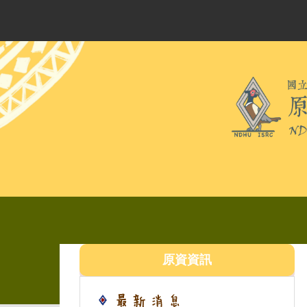
跳
到
主
要
內
容
區
原資資訊