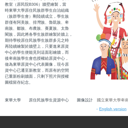
教室（原民院B306）牆壁繪製，當
時東華大學原住民族群學生自治組織
（族群學生會）剛陸續成立，學生族
群僅有阿美族、排灣族、魯凱族、卑
南族、鄒族、布農族、賽夏族、太魯
閣族，因此將各學生族群繪製於牆上，
期待學校原住民族學生族群多元之時
再陸續繪製於牆壁上，只要進來原資
中心的學生便能見到這面彩繪牆，而
後卑南族學生會也授權給原資中心，
做為東華原資中心代表圖像，現今原
資中心已遷至新教室，而原有的空間
已重新粉刷牆面，只剩下照片與授權
圖檔留存紀念。
東華大學 原住民族學生資源中心 圖像設計
國立東華大學卑
－
English version