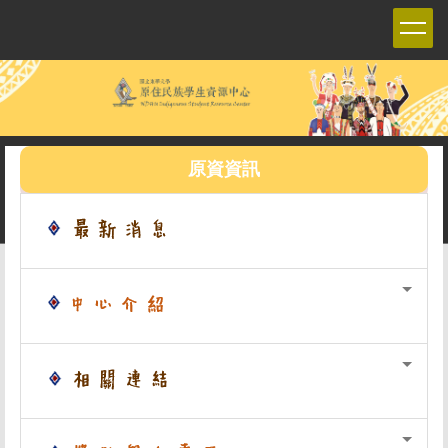
跳
到
主
要
內
容
區
原資資訊