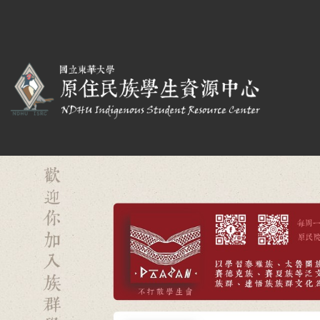
跳
到
主
要
內
容
區