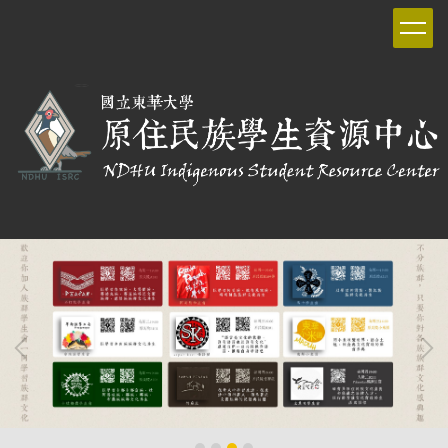
跳
到
主
要
內
容
區