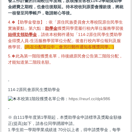
發工作計畫的日期較往年度晚，故核撥至各校114-2學期獎助學
金經費之期程，也會往後順延。
待本校收到原委會撥款後，將統
一核發至同學帳戶，敬請耐心等後。
4.🍀【助學金發放】：依「原住民族委員會大專校院原住民學生
實施要點」第六點：
助學金
獲獎同學需履行校內單位服務學習後
始得支領助學金
，請依本校郵件通知「114-2原住民學生獎助學
金得獎人員-生活服務學習單位分配」後進行校內單位報到及服
務學習。
(尚在分配單位中，會另行郵件通知各獲獎同學
。)
5.🍀此為第一階段獲獎名單，待後續原民會公告第二階段分配，
才能知道第二階段名額。
-
114-2原民會原民生獎助學金
本校第1階段獲獎名單公佈：
https://reurl.cc/dpk986
-
※ 自111學年度第1學期起，本獎助學金申請標準及獎勵金額修
正(提高)如下，請各位同學踴躍申請。
1.學生前一學期學業成績達 70分以上者，得申請獎學金，每學