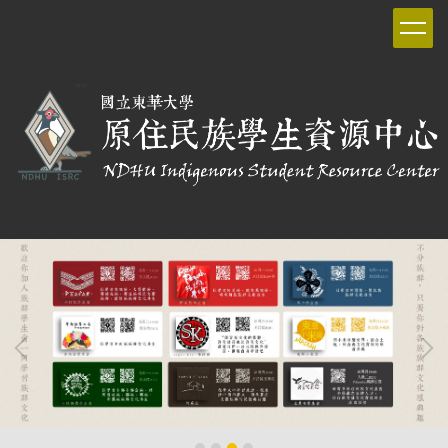
跳
到
主
要
內
容
區