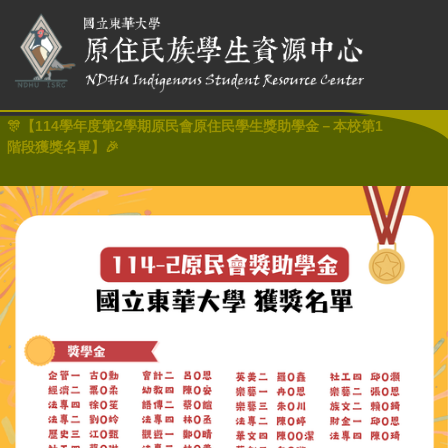
🎊【114學年度第2學期原民會原住民學生獎助學金－本校第1
階段獲獎名單】🎉