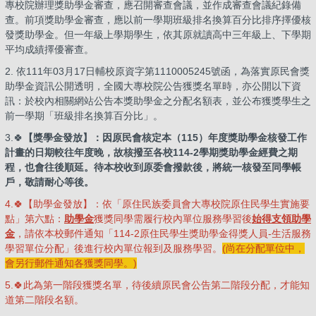
專校院辦理獎助學金審查，應召開審查會議，並作成審查會議紀錄備
查。前項獎助學金審查，應以前一學期班級排名換算百分比排序擇優核
發獎助學金。但一年級上學期學生，依其原就讀高中三年級上、下學期
平均成績擇優審查。
2. 依111年03月17日輔校原資字第1110005245號函，為落實原民會獎
助學金資訊公開透明，全國大專校院公告獲獎名單時，亦公開以下資
訊：於校內相關網站公告本獎助學金之分配名額表，並公布獲獎學生之
前一學期「班級排名換算百分比」。
3.🍀
【獎學金發放】：因原民會核定本（115）
年度獎助學金核發工作
計畫的日期較往年度晚，故核撥至各校114-2學期獎助學金經費之期
程，也會往後順延。
待本校收到原委會撥款後，將統一核發至同學帳
戶，敬請耐心等後。
4.🍀【助學金發放】：依「原住民族委員會大專校院原住民學生實施要
點」第六點：
助學金
獲獎同學需履行校內單位服務學習後
始得支領助學
金
，請依本校郵件通知「114-2原住民學生獎助學金得獎人員-生活服務
學習單位分配」後進行校內單位報到及服務學習。
(尚在分配單位中，
會另行郵件通知各獲獎同學
。)
5.🍀此為第一階段獲獎名單，待後續原民會公告第二階段分配，才能知
道第二階段名額。