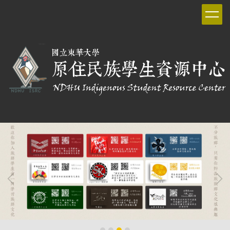
跳
到
主
要
內
容
區