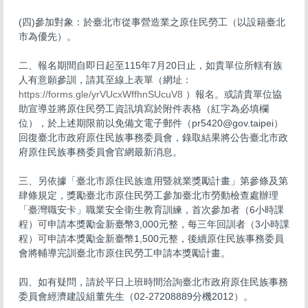
(四)參加對象：於臺北市從事營造業之原住民勞工（以設籍臺北
市為優先）。
二、報名期間自即日起至115年7月20日止，如貴單位所轄有族
人有意願參訓，請其至線上表單（網址：
https://forms.gle/yrVUcxWffhnSUcuV8
）報名。或請貴單位協
助宣導並將原住民勞工資訊填寫於附件表格（紅字為必填欄
位），於上述期限前以免備文電子郵件（pr5420@gov.taipei）
回復臺北市政府原住民族事務委員會，錄取結果將公告臺北市政
府原住民族事務委員會官網最新消息。
三、另依據「臺北市原住民族進用暨就業獎勵計畫」第參條及第
肆條規定，獎勵臺北市原住民勞工參加臺北市勞動檢查處辦理
「臺灣職安卡」職業安全衛生教育訓練，首次參加者（6小時課
程）可申請本獎勵金新臺幣3,000元整，每三年回訓者（3小時課
程）可申請本獎勵金新臺幣1,500元整，後續原住民族事務委員
會將輔導完訓臺北市原住民勞工申請本獎勵計畫。
四、如有疑問，請於平日上班時間洽詢臺北市政府原住民族事務
委員會經濟建設組董先生（02-27208889分機2012）。