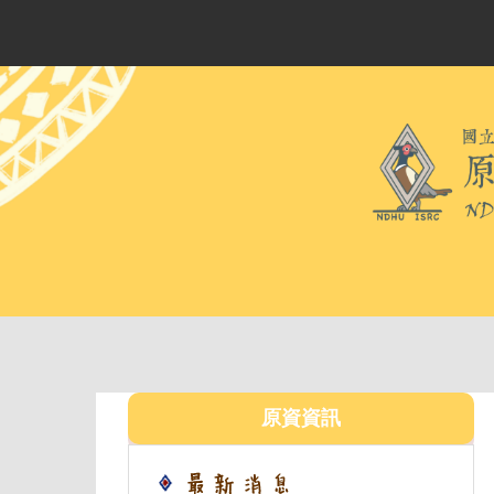
跳
到
主
要
內
容
區
原資資訊