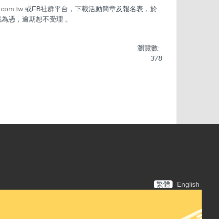
.com.tw
或FB社群平台，下載活動簡章及報名表，於
為憑，逾期恕不受理 。
瀏覽數:
378
繁體
English