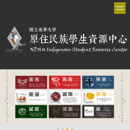
跳
到
主
要
內
容
區