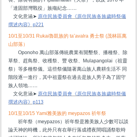
「達固部灣戰役」族殤紀念……
文化意涵
➤
原住民族委員會《原住民族各族歲時祭儀
撰述內容》p221
10/1
至10/31 Rukai魯凱族的 ta’avalra 勇士祭 (茂林區萬
山部落）
Oponoho 萬山部落傳統農業有開墾祭、播種祭、除
草祭、趕鳥祭、收穫祭、豐 收祭、Mulapangolai（祖靈
祭）等多種祭儀。這些祭儀隨著萬山族人農耕生活不 同
階段逐一進行，其中祖靈祭在過去是族人男子為了固守
族人領地……
文化意涵
➤
原住民族委員會《原住民族各族歲時祭儀
撰述內容》p113
10/1
至10/15 Yami雅美族的 meypazos 祈年祭
祈年祭（meypazos）祈年祭是雅美族人少數可以談
論天神的時機，此外只有在舉行落成禮夜間唱誦祭歌時