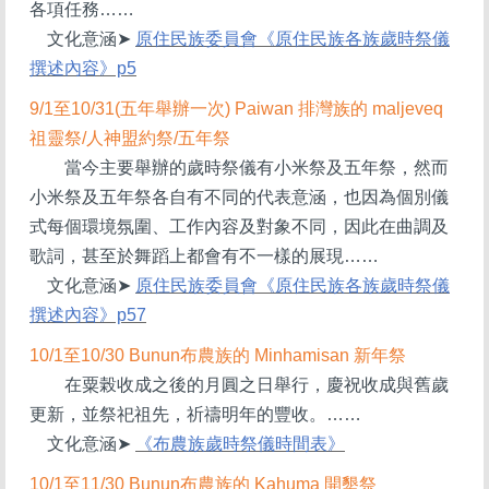
各項任務……
文化意涵
➤
原住民族委員會《原住民族各族歲時祭儀
撰述內容》p5
9/1
至10/31(五年舉辦一次) Paiwan 排灣族的 maljeveq
祖靈祭/人神盟約祭/五年祭
當今主要舉辦的歲時祭儀有小米祭及五年祭，然而
小米祭及五年祭各自有不同的代表意涵，也因為個別儀
式每個環境氛圍、工作內容及對象不同，因此在曲調及
歌詞，甚至於舞蹈上都會有不一樣的展現……
文化意涵
➤
原住民族委員會《原住民族各族歲時祭儀
撰述內容》p57
10/1
至10/30 Bunun布農族的 Minhamisan 新年祭
在粟榖收成之後的月圓之日舉行，慶祝收成與舊歲
更新，並祭祀祖先，祈禱明年的豐收。……
文化意涵
➤
《布農族歲時祭儀時間表》
10/1
至11/30 Bunun布農族的 Kahuma 開墾祭