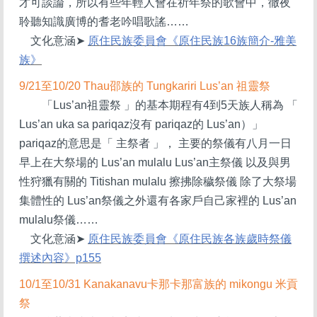
才可談論，所以有些年輕人會在祈年祭的歌會中，徹夜
聆聽知識廣博的耆老吟唱歌謠……
文化意涵
➤
原住民族委員會《原住民族16族簡介-雅美
族》
9/21
至10/20 Thau邵族的 Tungkariri Lus’an 祖靈祭
「Lus’an祖靈祭 」的基本期程有4到5天族人稱為 「
Lus’an uka sa pariqaz沒有 pariqaz的 Lus’an）」
pariqaz的意思是「 主祭者 」， 主要的祭儀有八月一日
早上在大祭場的 Lus’an mulalu Lus’an主祭儀 以及與男
性狩獵有關的 Titishan mulalu 擦拂除穢祭儀 除了大祭場
集體性的 Lus’an祭儀之外還有各家戶自己家裡的 Lus’an
mulalu祭儀……
文化意涵
➤
原住民族委員會《原住民族各族歲時祭儀
撰述內容》p155
10/1
至10/31 Kanakanavu卡那卡那富族的 mikongu 米貢
祭