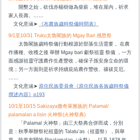
開墾之始，砍伐赤楊樹做為柴薪，堆在屋內，祈求
家人長壽。……
文化意涵
➤
《布農族歲時祭儀時間表》
9/1
至10/31 Truku太魯閣族的 Mgay Bari 感恩祭
太魯閣族歲時祭儀行動根源於部落生活需要， 在農
作播種、收穫之後 舉辦 Mgay bari 獻祭祖靈 祭儀 ，一方
面感謝祖靈守護農作生產豐收，確保子孫安身立命的環
境；另一方面則是祈求持續庇佑農作豐收、禳祓災厄。
……
文化意涵
➤
原住民族委員會《原住民族各族歲時祭儀
撰述內容》p193
10/1
至10/15 Sakizaya撒奇萊雅族的 Palamal/
palamalan a lisin 火神祭(火神祭典)
「Palamal 火神祭」由三大祭典合併而成，分別
是：秋季舉辦祭祀祖靈的 Talatu’as（祖靈祭），與舉
喪、除喪有關的 Pipalamalan（火祭），以及 1878 年