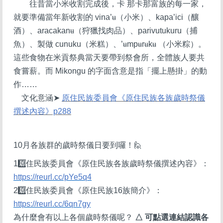
往昔當小米收割完成後，卡 那卡那富族的每一家，
就要準備當年新收割的 vina’
ʉ
（小米）、kapa’ici（釀
酒）、aracakan
ʉ
（狩獵找肉品）、parivutukuru（捕
魚）、製做 cunuku（米糕）、’
ʉ
mp
ʉ
r
ʉ
k
ʉ
（小米粽）。
這些食物在米貢祭典當天要帶到祭會所，全體族人要共
食嘗薪。而 Mikongu 的字面含意是指「擺上懸掛」的動
作……
文化意涵
➤
原住民族委員會《原住民族各族歲時祭儀
撰述內容》p288
10
月各族群的歲時祭儀日要到囉！
🙋
1️
原住民族委員會《原住民族各族歲時祭儀撰述內容》：
https://reurl.cc/pYe5q4
2️
原住民族委員會《原住民族16族簡介》：
https://reurl.cc/6qn7gy
為什麼會有以上各個歲時祭儀呢？
△ 可點選連結認識各