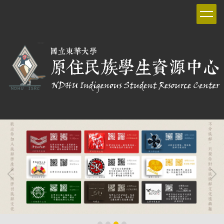
跳
到
主
要
內
容
區